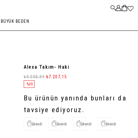
R
BÜYÜK BEDEN
Alexa Takım- Haki
₺9.008,94
₺7.207,15
%
20
İndirim
Bu ürünün yanında bunları da
tavsiye ediyoruz.
Tükendi
Tükendi
Tükendi
Tükendi