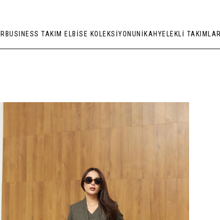
ER
BUSINESS TAKIM ELBİSE KOLEKSİYONU
NİKAH
YELEKLİ TAKIMLA