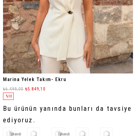
Marina Yelek Takım- Ekru
₺6.499,00
₺5.849,10
%
10
İndirim
Bu ürünün yanında bunları da tavsiye
ediyoruz.
Tükendi
Tükendi