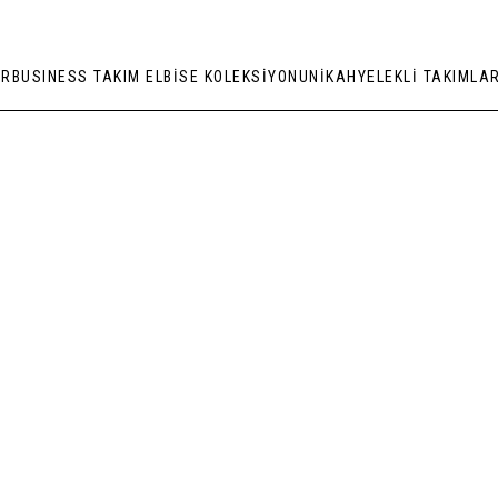
ER
BUSINESS TAKIM ELBİSE KOLEKSİYONU
NİKAH
YELEKLİ TAKIMLA