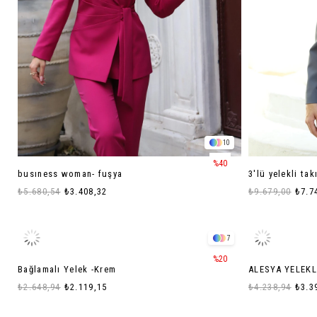
10
%40
busıness woman- fuşya
3'lü yelekli tak
₺5.680,54
₺3.408,32
₺9.679,00
₺7.7
7
%20
Bağlamalı Yelek -Krem
ALESYA YELEKL
₺2.648,94
₺2.119,15
₺4.238,94
₺3.3