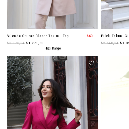
Vücuda Oturan Blazer Takım - Taş
Pileli Takım- 
%60
₺3.178,94
₺1.271,58
₺2.648,94
₺1.0
Hızlı Kargo