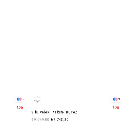
5
9
%20
%20
3'lü yelekli takım- BEYAZ
₺9.679,00
₺7.743,20