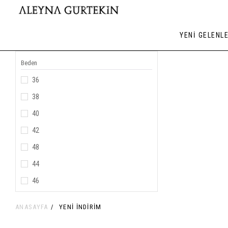
YENİ GELENL
Beden
36
38
40
42
48
44
46
ANASAYFA
YENI INDIRIM