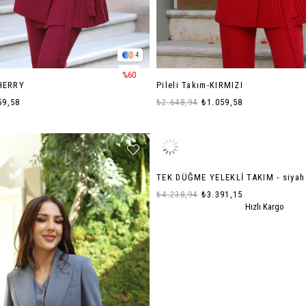
4
%60
CHERRY
Pileli Takım-KIRMIZI
59,58
₺2.648,94
₺1.059,58
TEK DÜĞME YELEKLİ TAKIM - siyah
₺4.238,94
₺3.391,15
Hızlı Kargo