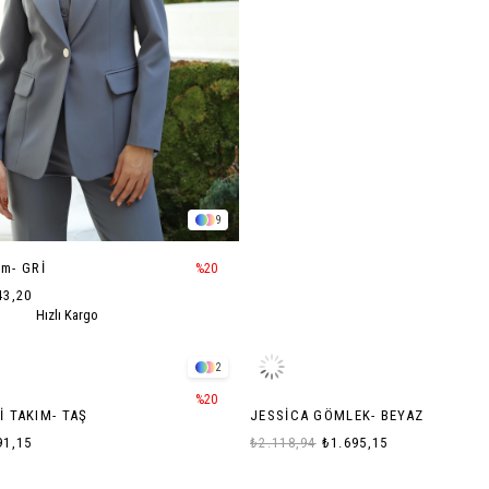
9
ım- GRİ
%20
43,20
Hızlı Kargo
2
%20
İ TAKIM- TAŞ
JESSİCA GÖMLEK- BEYAZ
91,15
₺2.118,94
₺1.695,15