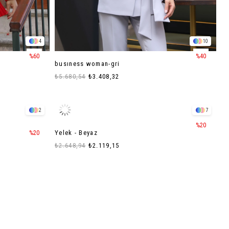
4
10
%60
%40
busıness woman-gri
₺5.680,54
₺3.408,32
2
7
%20
Yelek - Beyaz
%20
₺2.648,94
₺2.119,15