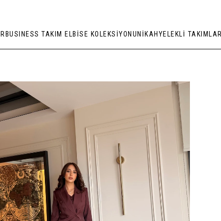
ER
BUSINESS TAKIM ELBİSE KOLEKSİYONU
NİKAH
YELEKLİ TAKIMLA