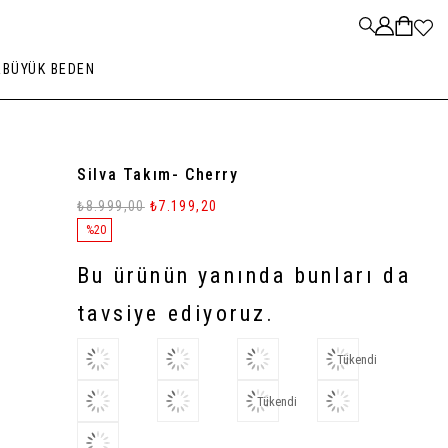
R
BÜYÜK BEDEN
Silva Takım- Cherry
₺8.999,00
₺7.199,20
%
20
İndirim
Bu ürünün yanında bunları da
tavsiye ediyoruz.
Tükendi
Tükendi