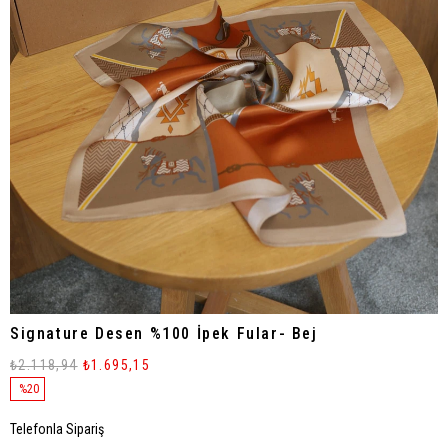
Signature Desen %100 İpek Fular- Bej
₺2.118,94
₺1.695,15
%
20
İndirim
Telefonla Sipariş