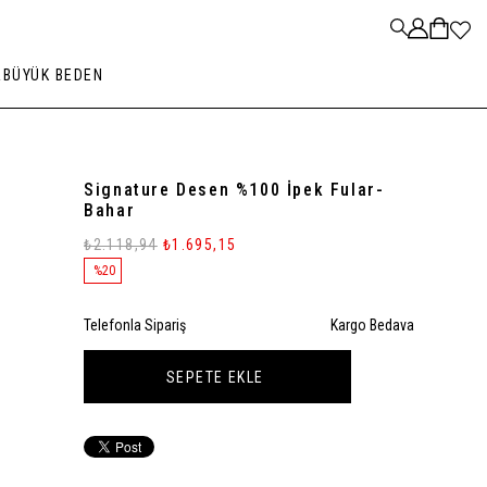
R
BÜYÜK BEDEN
Signature Desen %100 İpek Fular-
Bahar
₺2.118,94
₺1.695,15
%
20
İndirim
Telefonla Sipariş
Kargo Bedava