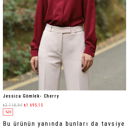
Jessica Gömlek- Cherry
₺2.118,94
₺1.695,15
%
20
İndirim
Bu ürünün yanında bunları da tavsiye