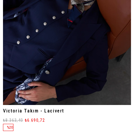
Victoria Takım - Lacivert
₺8.363,40
₺6.690,72
%
20