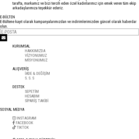
tarafta, markamız ve bizi tercih eden özel kadınlarımız için emek veren tüm ekip
arkadaşlarımıza teşekkür ederiz.
E-BÜLTEN
E-Bültene kayıt olarak kampanyalarımızdan ve indirimlerimizden güncel olarak haberdar
olun.
KURUMSAL
HAKKIMIZDA
VİZYONUMUZ
MİSYONUMUZ
ALIŞVERİŞ
İADE & DEĞİŞİM
S. S. S
DESTEK
SEPETİM
HESABIM
SİPARİŞ TAKİBİ
SOSYAL MEDYA
INSTAGRAM
FACEBOOK
TIKTOK