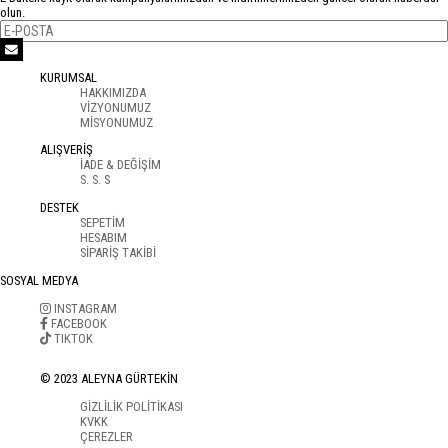
olun.
KURUMSAL
HAKKIMIZDA
VİZYONUMUZ
MİSYONUMUZ
ALIŞVERİŞ
İADE & DEĞİŞİM
S. S. S
DESTEK
SEPETİM
HESABIM
SİPARİŞ TAKİBİ
SOSYAL MEDYA
INSTAGRAM
FACEBOOK
TIKTOK
© 2023 ALEYNA GÜRTEKİN
GİZLİLİK POLİTİKASI
KVKK
ÇEREZLER