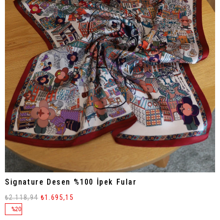
Signature Desen %100 İpek Fular
₺2.118,94
₺1.695,15
%
20