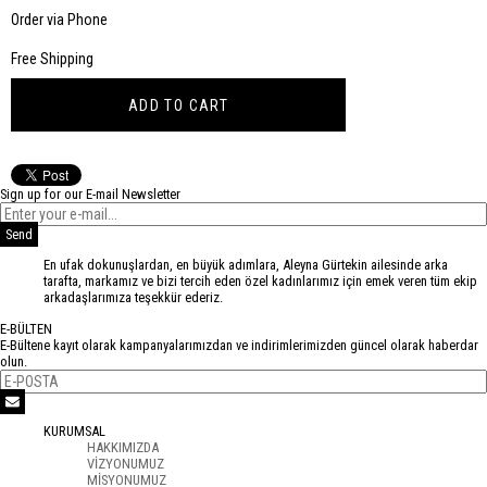
Discount
Order via Phone
Free Shipping
Sign up for our E-mail Newsletter
Send
En ufak dokunuşlardan, en büyük adımlara, Aleyna Gürtekin ailesinde arka
tarafta, markamız ve bizi tercih eden özel kadınlarımız için emek veren tüm ekip
arkadaşlarımıza teşekkür ederiz.
E-BÜLTEN
E-Bültene kayıt olarak kampanyalarımızdan ve indirimlerimizden güncel olarak haberdar
olun.
KURUMSAL
HAKKIMIZDA
VİZYONUMUZ
MİSYONUMUZ