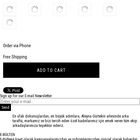
Order via Phone
Free Shipping
Sign up for our E-mail Newsletter
Send
En ufak dokunuşlardan, en büyük adımlara, Aleyna Gürtekin ailesinde arka
tarafta, markamız ve bizi tercih eden özel kadınlarımız için emek veren tüm ekip
arkadaşlarımıza teşekkür ederiz.
E-BÜLTEN
E-Bültene kayıt olarak kampanyalarımızdan ve indirimlerimizden güncel olarak haberdar