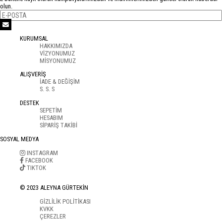
olun.
KURUMSAL
HAKKIMIZDA
VİZYONUMUZ
MİSYONUMUZ
ALIŞVERİŞ
İADE & DEĞİŞİM
S. S. S
DESTEK
SEPETİM
HESABIM
SİPARİŞ TAKİBİ
SOSYAL MEDYA
INSTAGRAM
FACEBOOK
TIKTOK
© 2023 ALEYNA GÜRTEKİN
GİZLİLİK POLİTİKASI
KVKK
ÇEREZLER