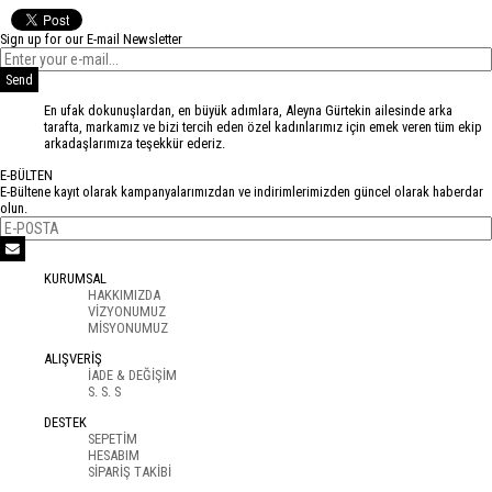
Sign up for our E-mail Newsletter
Send
En ufak dokunuşlardan, en büyük adımlara, Aleyna Gürtekin ailesinde arka
tarafta, markamız ve bizi tercih eden özel kadınlarımız için emek veren tüm ekip
arkadaşlarımıza teşekkür ederiz.
E-BÜLTEN
E-Bültene kayıt olarak kampanyalarımızdan ve indirimlerimizden güncel olarak haberdar
olun.
KURUMSAL
HAKKIMIZDA
VİZYONUMUZ
MİSYONUMUZ
ALIŞVERİŞ
İADE & DEĞİŞİM
S. S. S
DESTEK
SEPETİM
HESABIM
SİPARİŞ TAKİBİ