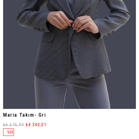
Maria Takım- Gri
₺6.676,94
₺4.340,01
%
35