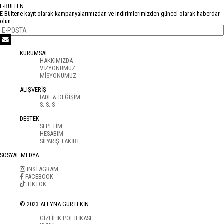
E-BÜLTEN
E-Bültene kayıt olarak kampanyalarımızdan ve indirimlerimizden güncel olarak haberdar
olun.
KURUMSAL
HAKKIMIZDA
VİZYONUMUZ
MİSYONUMUZ
ALIŞVERİŞ
İADE & DEĞİŞİM
S. S. S
DESTEK
SEPETİM
HESABIM
SİPARİŞ TAKİBİ
SOSYAL MEDYA
INSTAGRAM
FACEBOOK
TIKTOK
© 2023 ALEYNA GÜRTEKİN
GİZLİLİK POLİTİKASI