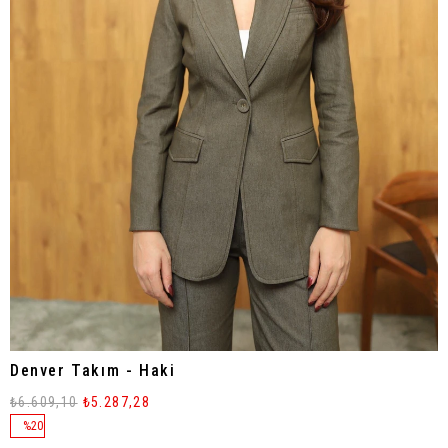
Denver Takım - Haki
₺6.609,10
₺5.287,28
%
20