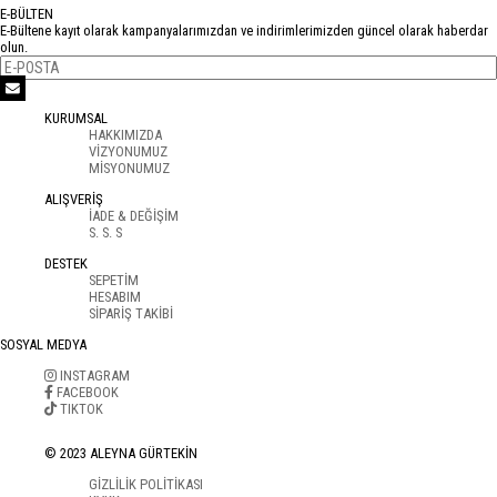
E-BÜLTEN
E-Bültene kayıt olarak kampanyalarımızdan ve indirimlerimizden güncel olarak haberdar
olun.
KURUMSAL
HAKKIMIZDA
VİZYONUMUZ
MİSYONUMUZ
ALIŞVERİŞ
İADE & DEĞİŞİM
S. S. S
DESTEK
SEPETİM
HESABIM
SİPARİŞ TAKİBİ
SOSYAL MEDYA
INSTAGRAM
FACEBOOK
TIKTOK
© 2023 ALEYNA GÜRTEKİN
GİZLİLİK POLİTİKASI