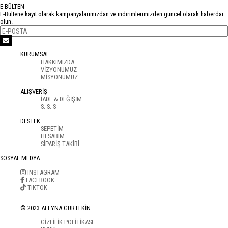
E-BÜLTEN
E-Bültene kayıt olarak kampanyalarımızdan ve indirimlerimizden güncel olarak haberdar
olun.
KURUMSAL
HAKKIMIZDA
VİZYONUMUZ
MİSYONUMUZ
ALIŞVERİŞ
İADE & DEĞİŞİM
S. S. S
DESTEK
SEPETİM
HESABIM
SİPARİŞ TAKİBİ
SOSYAL MEDYA
INSTAGRAM
FACEBOOK
TIKTOK
© 2023 ALEYNA GÜRTEKİN
GİZLİLİK POLİTİKASI