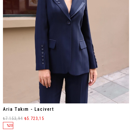
Aria Takım - Lacivert
₺7.153,94
₺5.723,15
%
20