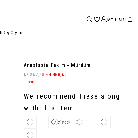
MY CART
AR
Dış Giyim
Anastasia Takım - Mürdüm
₺6.357,88
₺4.450,52
%
30
Discount
We recommend these along
with this item.
Out of stock