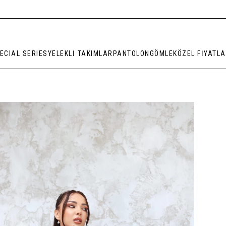
ECIAL SERIES
YELEKLİ TAKIMLAR
PANTOLON
GÖMLEK
ÖZEL FİYATL