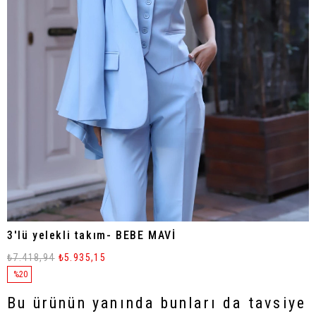
3'lü yelekli takım- BEBE MAVİ
₺7.418,94
₺5.935,15
%
20
İndirim
Bu ürünün yanında bunları da tavsiye