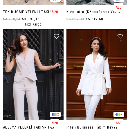
%20
TEK DÜĞME YELEKLİ TAKIM - siyah
Kleopatra (Κλεοπάτρα) Yelekli Takım- SİYAH
%20
₺4.238,94
₺3.391,15
₺6.897,00
₺5.517,60
Hızlı Kargo
2
4
%20
%60
ALESYA YELEKLİ TAKIM- TAŞ
Pileli Business Takım Beyaz