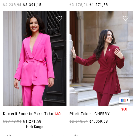
₺4.238,94
₺3.391,15
₺3.178,94
₺1.271,58
4
%60
Kemerli Smokin Yaka Takım-FUŞYA
Pileli Takım- CHERRY
%60
₺3.178,94
₺1.271,58
₺2.648,94
₺1.059,58
Hızlı Kargo