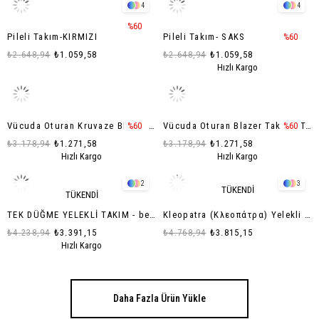
4
4
%60
Pileli Takım-KIRMIZI
Pileli Takım- SAKS
%60
₺2.648,94
₺1.059,58
₺2.648,94
₺1.059,58
Hızlı Kargo
Vücuda Oturan Kruvaze Blazer Takım Uzun-
Vücuda Oturan Blazer Takım - Taş
%60
%60
₺3.178,94
₺1.271,58
₺3.178,94
₺1.271,58
Hızlı Kargo
Hızlı Kargo
2
3
TÜKENDI
TÜKENDI
TEK DÜĞME YELEKLİ TAKIM - beyaz
Kleopatra (Κλεοπάτρα) Yelekli Takım- LACİVERT
₺4.238,94
₺3.391,15
₺4.768,94
₺3.815,15
Hızlı Kargo
Daha Fazla Ürün Yükle